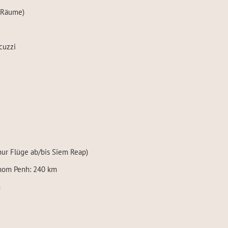
 Räume)
cuzzi
ur Flüge ab/bis Siem Reap)
nom Penh: 240 km
m