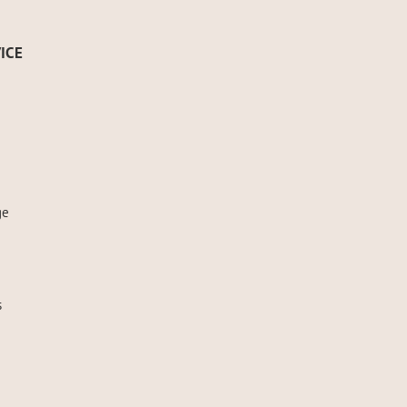
ICE
ge
s