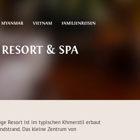
MYANMAR
VIETNAM
FAMILIENREISEN
RESORT & SPA
ige Resort ist im typischen Khmerstil erbaut
ndstrand. Das kleine Zentrum von