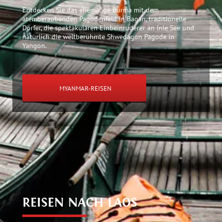
Entdecken Sie das ehemalige Burma mit dem
atemberaubenden Pagodenfeld in Bagan, traditionelle
Dörfer, die spektakulären Einbeinruderer an Inle See und
natürlich die weltberühmte Shwedagon Pagode in
Yangon.
MYANMAR-REISEN
REISEN NACH LAOS