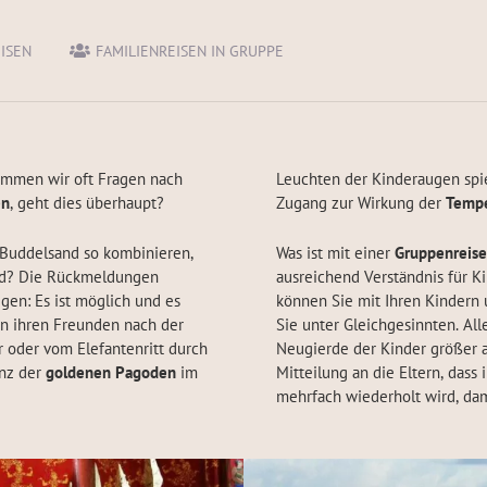
EISEN
FAMILIENREISEN IN GRUPPE
mmen wir oft Fragen nach
Leuchten der Kinderaugen spi
en
, geht dies überhaupt?
Zugang zur Wirkung der
Tempe
Buddelsand so kombinieren,
Was ist mit einer
Gruppenreise
nd? Die Rückmeldungen
ausreichend Verständnis für K
gen: Es ist möglich und es
können Sie mit Ihren Kindern 
en ihren Freunden nach der
Sie unter Gleichgesinnten. Al
oder vom Elefantenritt durch
Neugierde der Kinder größer a
anz der
goldenen Pagoden
im
Mitteilung an die Eltern, dass 
mehrfach wiederholt wird, dami