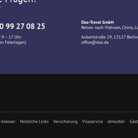
r
Dao-Travel GmbH
0 99 27 08 25
Reisen nach Vietnam, China,
 9 – 17 Uhr
Aubertstraße 29, 13127 Berlin
en Feiertagen)
office@dao.de
 -klassen
Nützliche Links
Versicherung
Visaservice
atmosfair
Gäs