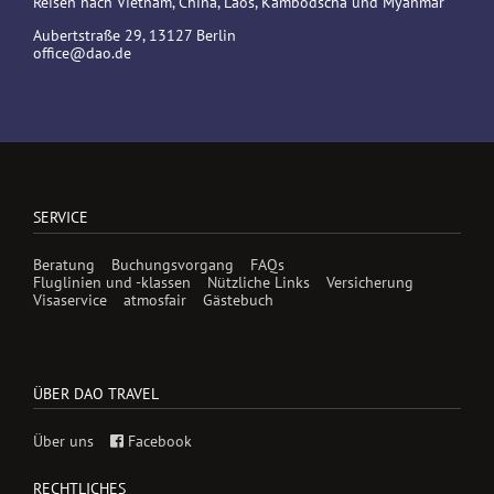
Reisen nach Vietnam, China, Laos, Kambodscha und Myanmar
Aubertstraße 29, 13127 Berlin
office@dao.de
SERVICE
Beratung
Buchungsvorgang
FAQs
Fluglinien und -klassen
Nützliche Links
Versicherung
Visaservice
atmosfair
Gästebuch
ÜBER DAO TRAVEL
Über uns
Facebook
RECHTLICHES