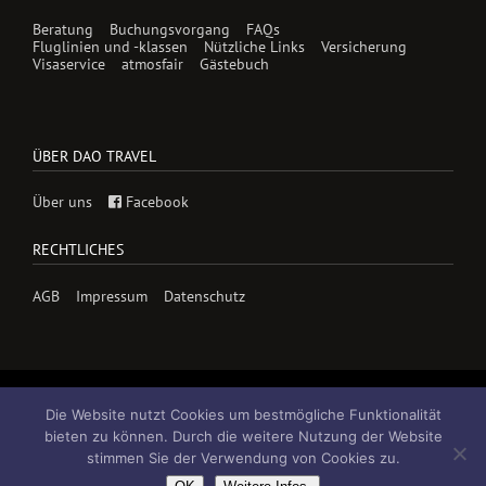
Beratung
Buchungsvorgang
FAQs
Fluglinien und -klassen
Nützliche Links
Versicherung
Visaservice
atmosfair
Gästebuch
ÜBER DAO TRAVEL
Über uns
Facebook
RECHTLICHES
AGB
Impressum
Datenschutz
Die Website nutzt Cookies um bestmögliche Funktionalität
bieten zu können. Durch die weitere Nutzung der Website
stimmen Sie der Verwendung von Cookies zu.
© Copyright 2026 Dao-Travel GmbH