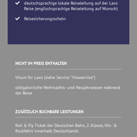
deutschsprachige lokale Reiseleitung auf der Laos
Reise (englischsprachige Reiseleitung auf Wunsch)
Reisesicherungsschein
NICHT IM PREIS ENTHALTEN
Visum für Laos (siehe Service "Visaservice")
obligatorische Weihnachts- und Neujahrsessen während
der Reise
ZUSÄTZLICH BUCHBARE LEISTUNGEN
Rail & Fly Ticket der Deutschen Bahn, 2. Klasse, Hin- &
Rückfahrt innerhalb Deutschlands