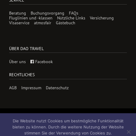
SERVICE
Beratung
Buchungsvorgang
FAQs
Fluglinien und -klassen
Nützliche Links
Versicherung
Visaservice
atmosfair
Gästebuch
ÜBER DAO TRAVEL
Über uns
Facebook
RECHTLICHES
AGB
Impressum
Datenschutz
Die Website nutzt Cookies um bestmögliche Funktionalität
bieten zu können. Durch die weitere Nutzung der Website
stimmen Sie der Verwendung von Cookies zu.