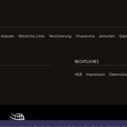
 -klassen
Nützliche Links
Versicherung
Visaservice
atmosfair
Gäs
RECHTLICHES
AGB
Impressum
Datenschu
© Copyright 2026 Dao-Travel GmbH