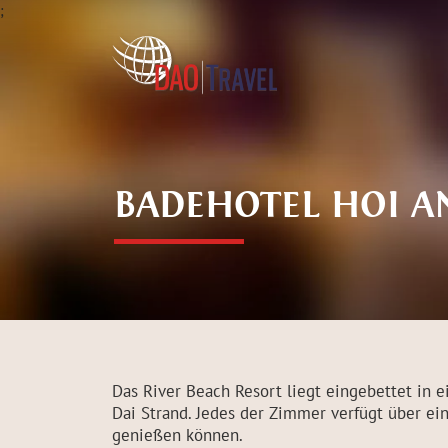
;
BADEHOTEL HOI A
Das River Beach Resort liegt eingebettet in
Dai Strand. Jedes der Zimmer verfügt über ei
genießen können.