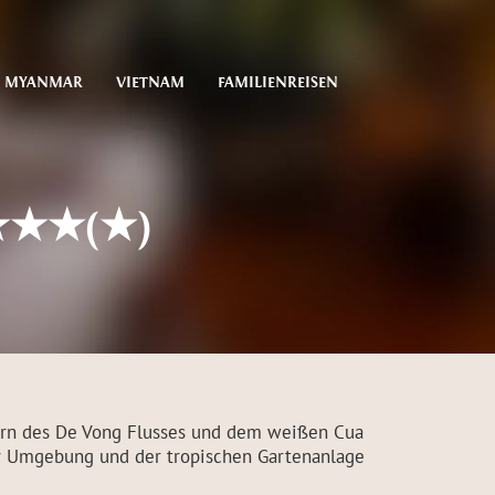
MYANMAR
VIETNAM
FAMILIENREISEN
 ★★★(★)
fern des De Vong Flusses und dem weißen Cua
der Umgebung und der tropischen Gartenanlage