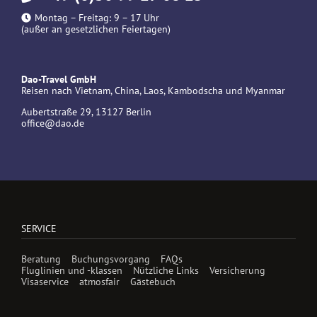
Montag – Freitag: 9 – 17 Uhr
(außer an gesetzlichen Feiertagen)
Dao-Travel GmbH
Reisen nach Vietnam, China, Laos, Kambodscha und Myanmar
Aubertstraße 29, 13127 Berlin
office@dao.de
SERVICE
Beratung
Buchungsvorgang
FAQs
Fluglinien und -klassen
Nützliche Links
Versicherung
Visaservice
atmosfair
Gästebuch