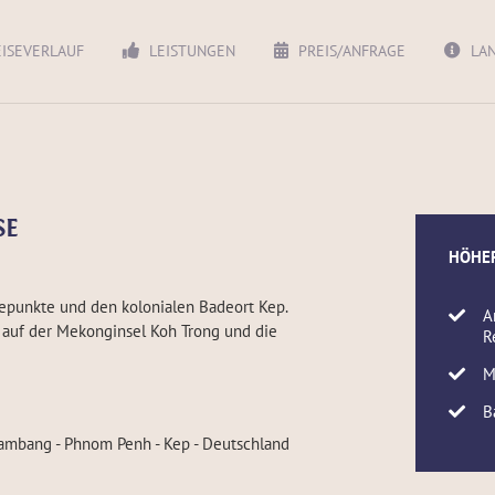
ISEVERLAUF
LEISTUNGEN
PREIS/ANFRAGE
LAN
SE
HÖHE
epunkte und den kolonialen Badeort Kep.
A
 auf der Mekonginsel Koh Trong und die
R
M
B
tambang - Phnom Penh - Kep - Deutschland