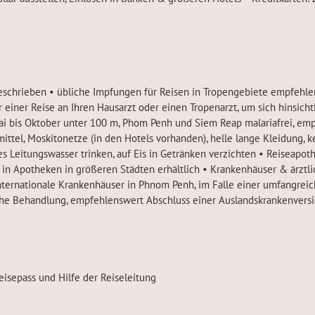
chrieben • übliche Impfungen für Reisen in Tropengebiete empfehlenswe
or einer Reise an Ihren Hausarzt oder einen Tropenarzt, um sich hinsi
 Mai bis Oktober unter 100 m, Phom Penh und Siem Reap malariafrei, em
ittel, Moskitonetze (in den Hotels vorhanden), helle lange Kleidung,
 Leitungswasser trinken, auf Eis in Getränken verzichten • Reiseapot
in Apotheken in größeren Städten erhältlich • Krankenhäuser & ärztl
 internationale Krankenhäuser in Phnom Penh, im Falle einer umfangr
liche Behandlung, empfehlenswert Abschluss einer Auslandskrankenvers
isepass und Hilfe der Reiseleitung