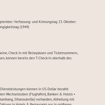
eptember: Verfassung- und Krönungstag 23. Oktober:
ngigkeitstag (1949)
cheine, Check In mit Reisepässen und Ticketnummern,
isen, können bereits den T-Check-in oberhalb des
d Dienstleistungen können in US-Dollar bezahlt
rten Wechselstuben (Flughäfen), Banken & Hotels •
tambang, Sihanoukville) vorhanden, Abhebung mit
 Zahlung in Hotels & Restaurants nur in größeren