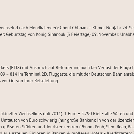
age wechselnd nach Mondkalender): Choul Chhnam – Khmer Neujahr 24. S
r: Geburtstag von König Sihanouk (3 Feiertage) 09. November: Unabhä
ickets (ETIX) mit Anspruch auf Beförderung auch bei Verlust der Flugs
 809 – 814 im Terminal 2D. Fluggäste, die mit der Deutschen Bahn anre
 vor Ort von Ihrer Reiseleitung
aktueller Wechselkurs (Juli 2011): 1 Euro = 5.790 Riel • alle Waren un
 Umtausch von Euro schwierig (nur große Banken); in von der lizenzie
n größeren Städten und Touristenzentren (Phnom Penh, Siem Reap, Bat
llar ausstellen, Einlösen in Banken & größeren Hotels • Kreditkarten: