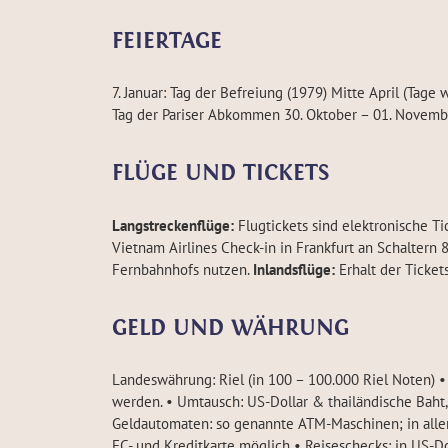
FEIERTAGE
7. Januar: Tag der Befreiung (1979) Mitte April (T
Tag der Pariser Abkommen 30. Oktober – 01. Novembe
FLÜGE UND TICKETS
Langstreckenflüge:
Flugtickets sind elektronische T
Vietnam Airlines Check-in in Frankfurt an Schaltern
Fernbahnhofs nutzen.
Inlandsflüge:
Erhalt der Tickets
GELD UND WÄHRUNG
Landeswährung: Riel (in 100 – 100.000 Riel Noten) • 
werden. • Umtausch: US-Dollar & thailändische Baht,
Geldautomaten: so genannte ATM-Maschinen; in alle
EC- und Kreditkarte möglich • Reiseschecks: in US-Do