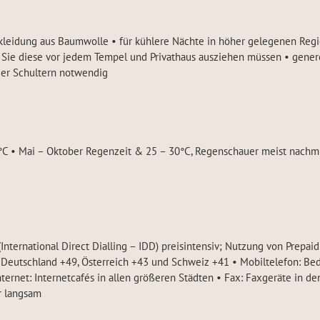
eidung aus Baumwolle • für kühlere Nächte in höher gelegenen Regi
 Sie diese vor jedem Tempel und Privathaus ausziehen müssen • genere
der Schultern notwendig
°C • Mai – Oktober Regenzeit & 25 – 30°C, Regenschauer meist nachmit
International Direct Dialling – IDD) preisintensiv; Nutzung von Prep
 Deutschland +49, Österreich +43 und Schweiz +41 • Mobiltelefon: B
ternet: Internetcafés in allen größeren Städten • Fax: Faxgeräte in de
hr langsam