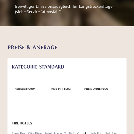
freiwilliger Emissionsausgleich für Langstreckenflüge
(siehe Service "atmosfair")
PREISE & ANFRAGE
KATEGORIE STANDARD
REISEZEITRAUM
PREIS MIT FLUG
PREIS OHNE FLUG
IHRE HOTELS
Siem Reap City River Hotel ★★★ (6 Nächte)
Koh Rong Sok San