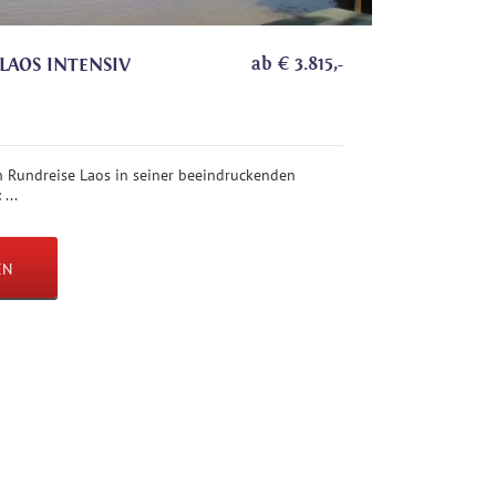
ab
€
3.815
,-
 LAOS INTENSIV
en Rundreise Laos in seiner beeindruckenden
...
EN