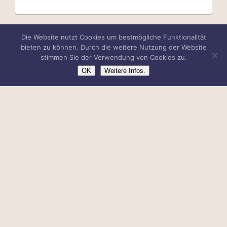
Die Website nutzt Cookies um bestmögliche Funktionalität
bieten zu können. Durch die weitere Nutzung der Website
AUFPREISE
stimmen Sie der Verwendung von Cookies zu.
OK
Weitere Infos.
Visa
Laos: 65 Euro
Rail & Fly
Vietnam Airlines: 95 Euro
Zubringerflüge nach Frankfurt für Vietnam Airlines
Berlin: 280 Euro
Bremen: 280 Euro
Dresden: 280 Euro
Düsseldorf: 280 Euro
Frankfurt: 280 Euro
Hamburg: 280 Euro
Hannover: 280 Euro
Leipzig: 280 Euro