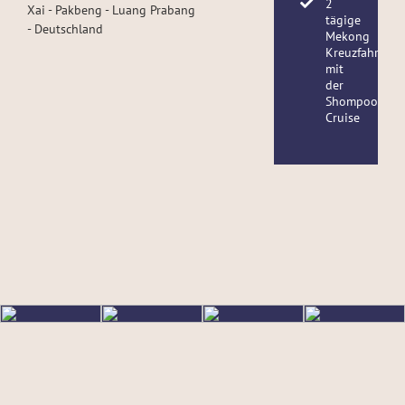
2
Xai - Pakbeng - Luang Prabang
tägige
- Deutschland
Mekong
Kreuzfahrt
mit
der
Shompoo
Cruise