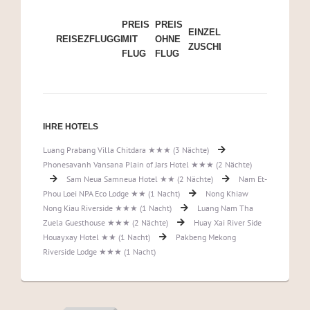
PREIS
PREIS
EINZELZIMMER-
REISEZEITRAUM
FLUGGESELLSCHAFT
MIT
OHNE
ZUSCHLAG
FLUG
FLUG
IHRE HOTELS
Luang Prabang Villa Chitdara ★★★ (3 Nächte)
Phonesavanh Vansana Plain of Jars Hotel ★★★ (2 Nächte)
Sam Neua Samneua Hotel ★★ (2 Nächte)
Nam Et-
Phou Loei NPA Eco Lodge ★★ (1 Nacht)
Nong Khiaw
Nong Kiau Riverside ★★★ (1 Nacht)
Luang Nam Tha
Zuela Guesthouse ★★★ (2 Nächte)
Huay Xai River Side
Houayxay Hotel ★★ (1 Nacht)
Pakbeng Mekong
Riverside Lodge ★★★ (1 Nacht)