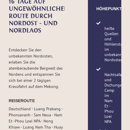
16 TAGE AUF
UNGEWÖHNLICHER
HÖHEPUNKTE
ROUTE DURCH
NORDOST - UND
heiße
NORDLAOS
Quellen
und
Höhlenstadt
im
Entdecken Sie den
unbekannten
unbekannten Nordosten,
Nordosten
erleben Sie die
atemberaubende Bergwelt des
Nordens und entspannen Sie
Nachtsafari
und
sich bei einer 2 tägigen
Dschungel
Kreuzfahrt auf dem Mekong.
Camp
im
Nam
REISEROUTE
Et -
Deutschland - Luang Prabang -
Phou
Phonsavanh - Sam Neua - Nam
Loei
Et -Phou Loei NPA - Nong
NPA
Khiaw - Luang Nam Tha - Huay