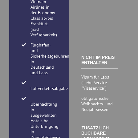
Vietnam
Airlines in
der Economy
Class ab/bis
Frankfurt
(nach
Verfügbarkeit)
Flughafen-
und
Sicherheitsgebühren
NICHT IM PREIS
in
ENTHALTEN
Deutschland
und Laos
Visum für Laos
(siehe Service
"Visaservice")
Luftverkehrsabgabe
obligatorische
Weihnachts- und
Übernachtung
Neujahrsessen
in
ausgewählten
Hotels bei
Unterbringung
ZUSÄTZLICH
in
BUCHBARE
Doppelzimmern