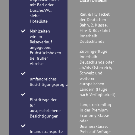
LEISTUNGEN
mit Bad oder
Dusche/WC,
Rail & Fly Ticket
siehe
der Deutschen
Hotelliste
Bahn, 2. Klasse,
Hin- & Rückfahrt
Mahlzeiten
innerhalb
wie im
Deutschlands
Reiseverlauf
angegeben,
Zubringerflüge
Frühstücksboxen
innerhalb
bei früher
Deutschlands oder
Abreise
ab/bis Österreich,
Schweiz und
weiteren
umfangreiches
europäischen
Besichtigungsprogramm
Ländern (Flüge
nach Verfügbarkeit)
Eintrittsgelder
Langstreckenflug
für
in der Premium
ausgeschriebene
Economy Klasse
Besichtigungen
oder
Businessklasse:
Inlandstransporte
Preis auf Anfrage