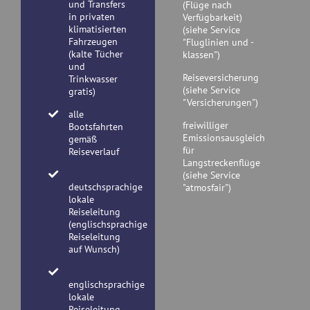
und Transfers
(Flüge nach
in privaten
Verfügbarkeit)
klimatisierten
(siehe Service
Fahrzeugen
"Fluglinien und -
(kalte Tücher
klassen")
und
Reiseversicherung
Trinkwasser
(siehe Service
gratis)
"Versicherungen")
alle
freiwilliger
Bootsfahrten
Emissionsausgleich
gemäß
für
Reiseverlauf
Langstreckenflüge
(siehe Service
deutschsprachige
"atmosfair")
lokale
Reiseleitung
(englischsprachige
Reiseleitung
auf Wunsch)
englischsprachige
lokale
Reiseleitung