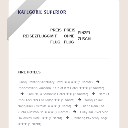
KATEGORIE SUPERIOR
PREIS
PREIS
EINZELZIMMER-
REISEZEITRAUM
FLUGGESELLSCHAFT
MIT
OHNE
ZUSCHLAG
FLUG
FLUG
IHRE HOTELS
Luang Prabang Sanctuary Hotel ★★★★ (3 Nächte)
Phonesavanh Vansana Plain of Jars Hotel ★★★ (2 Nächte)
Sam Neua Samneua Hotel ★★ (2 Nächte)
Nam Et-
Phou Loei NPA Eco Lodge ★★ (1 Nacht)
Nong Khiaw
Nong Kiau Riverside ★★★ (1 Nacht)
Luang Nam Tha
Zuela Guesthouse ★★★ (2 Nächte)
Huay Xai River Side
Houayxay Hotel ★★ (1 Nacht)
Pakbeng Pakbeng Lodge
★★★ (1 Nacht)