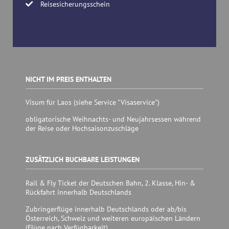
Reisesicherungsschein
NICHT IM PREIS ENTHALTEN
Visum für Laos (siehe Service "Visaservice")
obligatorische Weihnachts- und Neujahrsessen während
der Reise oder Hochsaisonzuschläge
ZUSÄTZLICH BUCHBARE LEISTUNGEN
Rail & Fly Ticket der Deutschen Bahn, 2. Klasse, Hin- &
Rückfahrt innerhalb Deutschlands
Zubringerflüge innerhalb Deutschlands oder ab/bis
Österreich, Schweiz und weiteren europäischen Ländern
(Flüge nach Verfügbarkeit)